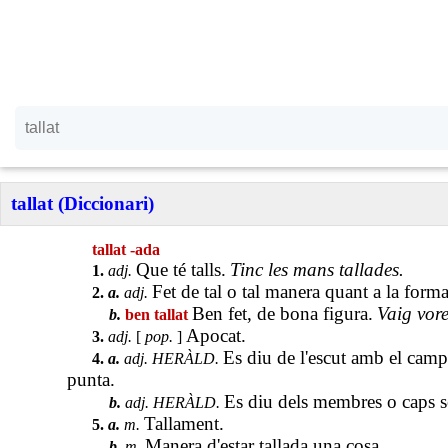
tallat (Diccionari)
tallat -ada
Que té talls.
Tinc les mans tallades.
1.
adj.
Fet de tal o tal manera quant a la forma 
2.
a.
adj.
Ben fet, de bona figura.
Vaig vore
b.
ben tallat
Apocat.
3.
adj.
[
pop.
]
Es diu de l'escut amb el campe
4.
a.
adj. HERÀLD.
punta.
Es diu dels membres o caps s
b.
adj. HERÀLD.
Tallament.
5.
a.
m.
Manera d'estar tallada una cosa.
b.
m.