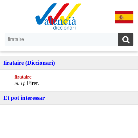
firataire (Diccionari)
firataire
Firer.
m.
i
f.
Et pot interessar