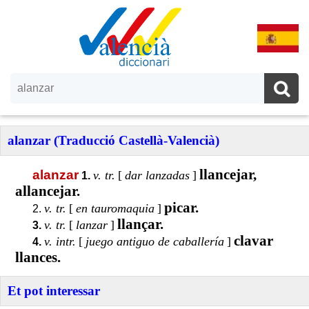
alanzar (Traducció Castellà-Valencià)
llancejar,
alanzar
v. tr.
[
dar lanzadas
]
1.
allancejar.
picar.
v. tr.
[
en tauromaquia
]
2.
llançar.
v. tr.
[
lanzar
]
3.
clavar
v. intr.
[
juego antiguo de caballería
]
4.
llances.
Et pot interessar